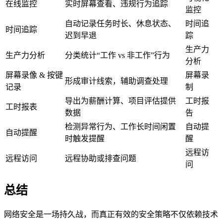
在线监控
实时屏幕查看、违规行为追踪
监控
自动记录任务时长、休息状态、
时间追
时间追踪
迟到早退
踪
生产力
生产力分析
分类统计“工作 vs 非工作”行为
分析
屏幕录像 & 按键
屏幕录
形成审计线索，辅助调查处理
记录
制
导出为薪酬计算、项目评估提供
工时报
工时报表
数据
告
检测异常行为、工作长时间闲置
自动提
自动提醒
时触发提醒
醒
远程访
远程访问
远程协助或排查问题
问
总结
网络安全是一场持久战，而真正有效的安全策略不仅依赖技术