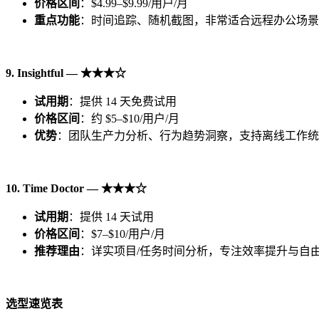
价格区
间
：$4.99–$9.99/用户/月
重点功能
：时间追踪、随机截图，非常适合远程办公场景
9. Insightful —
★★★☆
试
用期
：提供 14 天免费试用
价格区
间
：约 $5–$10/用户/月
优势
：团队生产力分析、行为趋势洞察，支持离线工作统
10. Time Doctor —
★★★☆
试用期
：提供 14 天试用
价格区
间
：$7–$10/用户/月
推荐理由
：详实项目/任务时间分析，专注效率提升与自
选型速览
表