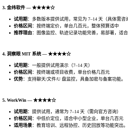
3.
金
纬软件
—
★★★★☆
试用期
：多数版本提供试用，常见为 7–14 天（具体需咨
价格区
间
：按终端定价，单台几百元，整体预算适中
推荐理由
：图像监控、轨迹记录功能完善，易部署，适合
4.
洞察眼
MIT
系
统
—
★★★★☆
试用期
：一般提供试用演示（7–14 天）
价格区
间
：按终端或项目收费，单台价格几百元
优势
：支持聊天/文件/U 盘监控，具备加密与备案功能。
5. WorkWin —
★★★★☆
试用期
：提供试用，通常为 7–14 天（需向官方咨询）
价格区
间
：中低价定位，适合中小型企业，单台几百元
适用
场景
：教育培训、远程协控、历史回放等功能突出。