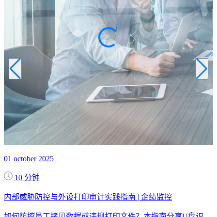
01 october 2025
10 分钟
内部威胁防控与外设打印审计实践指南 | 企绩监控
1
如何防控员工拷贝数据或违规打印文件？本指南分享U盘识