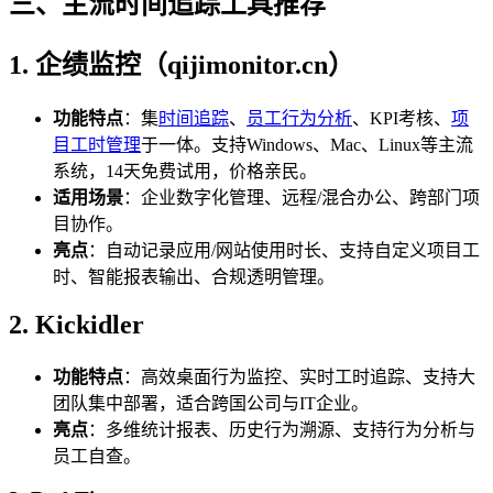
三、主流
时间追踪工具推
荐
1.
企
绩监控（
qijimonitor.cn
）
功能特点
：集
时间追踪
、
员工行为分析
、KPI考核、
项
目工时管理
于一体。支持Windows、Mac、Linux等主流
系统，14天免费试用，价格亲民。
适用
场景
：企业数字化管理、远程/混合办公、跨部门项
目协作。
亮点
：自动记录应用/网站使用时长、支持自定义项目工
时、智能报表输出、合规透明管理。
2. Kickidler
功能特点
：高效桌面行为监控、实时工时追踪、支持大
团队集中部署，适合跨国公司与IT企业。
亮点
：多维统计报表、历史行为溯源、支持行为分析与
员工自查。